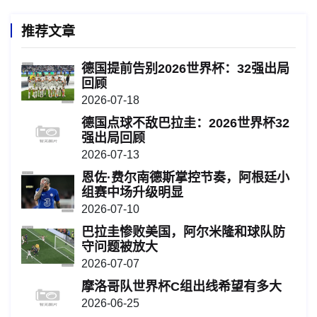
推荐文章
德国提前告别2026世界杯：32强出局
回顾
2026-07-18
德国点球不敌巴拉圭：2026世界杯32
强出局回顾
2026-07-13
恩佐·费尔南德斯掌控节奏，阿根廷小
组赛中场升级明显
2026-07-10
巴拉圭惨败美国，阿尔米隆和球队防
守问题被放大
2026-07-07
摩洛哥队世界杯C组出线希望有多大
2026-06-25