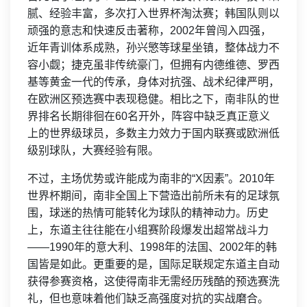
腻、经验丰富，多次打入世界杯淘汰赛；韩国队则以
顽强的意志和快速反击著称，2002年曾闯入四强，
近年青训体系成熟，孙兴慜等球星坐镇，整体战力不
容小觑；捷克虽非传统豪门，但拥有内德维德、罗西
基等黄金一代的传承，身体对抗强、战术纪律严明，
在欧洲区预选赛中表现稳健。相比之下，南非队的世
界排名长期徘徊在60名开外，阵容中缺乏真正意义
上的世界级球员，多数主力效力于国内联赛或欧洲低
级别球队，大赛经验有限。
不过，主场优势或许能成为南非的“X因素”。2010年
世界杯期间，南非全国上下营造出前所未有的足球氛
围，球迷的热情可能转化为球队的精神动力。历史
上，东道主往往能在小组赛阶段爆发出超常战斗力
——1990年的意大利、1998年的法国、2002年的韩
国皆是如此。更重要的是，国际足联规定东道主自动
获得参赛资格，这使得南非无需经历残酷的预选赛洗
礼，但也意味着他们缺乏高强度对抗的实战磨合。