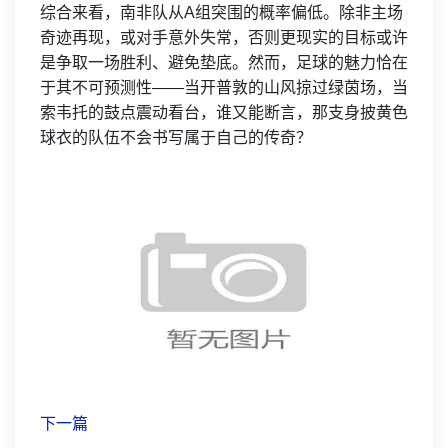
综合来看，南非队从A组突围的概率偏低。除非主场
奇迹再现，或对手意外失常，否则更现实的目标或许
是争取一场胜利、避免垫底。然而，足球的魅力恰在
于其不可预测性——当开普敦的山风掠过绿茵场，当
索韦托的鼓点震动看台，谁又能断言，那支身披黄色
球衣的队伍不会书写属于自己的传奇？
下一篇