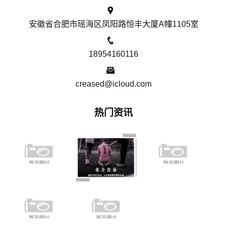
安徽省合肥市瑶海区凤阳路恒丰大厦A幢1105室
18954160116
creased@icloud.com
热门资讯