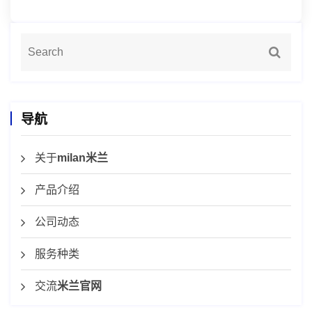
导航
关于
milan米兰
产品介绍
公司动态
服务种类
交流
米兰官网