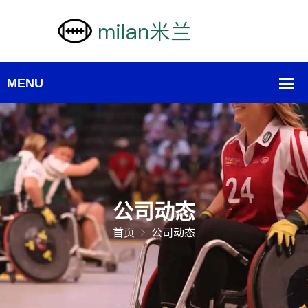
公司动态
首页
公司动态