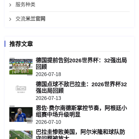
服务种类
交流
米兰官网
推荐文章
德国提前告别2026世界杯：32强出局
回顾
2026-07-18
德国点球不敌巴拉圭：2026世界杯32
强出局回顾
2026-07-13
恩佐·费尔南德斯掌控节奏，阿根廷小
组赛中场升级明显
2026-07-10
巴拉圭惨败美国，阿尔米隆和球队防
守问题被放大