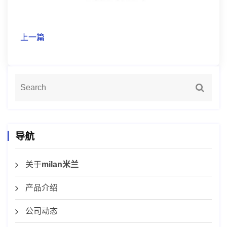
上一篇
导航
关于
milan米兰
产品介绍
公司动态