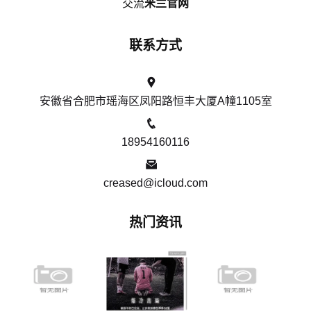
交流
米兰官网
联系方式
安徽省合肥市瑶海区凤阳路恒丰大厦A幢1105室
18954160116
creased@icloud.com
热门资讯