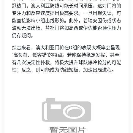
冠热门，澳大利亚防线可能长时间承压，这对门将的
专注力和反应速度提出极高要求。一旦出现失误，可
能直接影响小组出线形势。此外，若瑞安因伤或状态
波动无法出场，替补门将如高西或伊佐能否顶住压力
仍存疑问。
综合来看，澳大利亚门将在D组的表现大概率会呈现
“高负荷、低容错”的特点。若能保持稳定发挥，甚至
有几次决定性扑救，将极大提升球队爆冷抢分的可能
性；反之，则可能成为防线短板，加速出局进程。