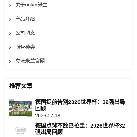
关于
milan米兰
产品介绍
公司动态
服务种类
交流
米兰官网
推荐文章
德国提前告别2026世界杯：32强出局
回顾
2026-07-18
德国点球不敌巴拉圭：2026世界杯32
强出局回顾