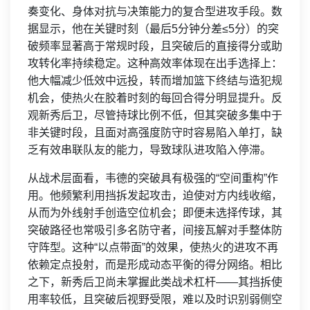
奏变化、身体对抗与决策能力的复合型进攻手段。数
据显示，他在关键时刻（最后5分钟分差≤5分）的突
破频率显著高于常规时段，且突破后的直接得分或助
攻转化率持续稳定。这种高效率体现在出手选择上：
他大幅减少低效中远投，转而增加篮下终结与造犯规
机会，使热火在胶着时刻的每回合得分明显提升。反
观新秀后卫，尽管持球比例不低，但其突破多集中于
非关键时段，且面对高强度防守时容易陷入单打，缺
乏有效串联队友的能力，导致球队进攻陷入停滞。
从战术层面看，韦德的突破具有极强的“空间重构”作
用。他频繁利用挡拆发起攻击，迫使对方内线收缩，
从而为外线射手创造空位机会；即便未选择传球，其
突破路径也常吸引多名防守者，间接瓦解对手整体防
守阵型。这种“以点带面”的效果，使热火的进攻不再
依赖定点投射，而是形成动态平衡的得分网络。相比
之下，新秀后卫尚未掌握此类战术杠杆——其挡拆使
用率较低，且突破后视野受限，难以及时识别弱侧空