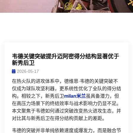
韦德关键突破提升迈阿密得分结构显著优于
新秀后卫
2026-05-17
在热火队的进攻体系中，德维恩·韦德的关键突破不
仅成为球队攻坚利器，更系统性优化了全队的得分结
构。相较之下，新秀后卫
milan米兰
虽具备潜力，但
在高压力场景下的终结效率与战术影响力仍显不足。
本文聚焦于韦德如何通过突破改变热火进攻生态，并
对比其与新秀后卫在得分结构贡献上的差距。
韦德的突破并非单纯依赖速度或爆发力，而是融合节