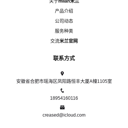
关于
milan米兰
产品介绍
公司动态
服务种类
交流
米兰官网
联系方式
安徽省合肥市瑶海区凤阳路恒丰大厦A幢1105室
18954160116
creased@icloud.com