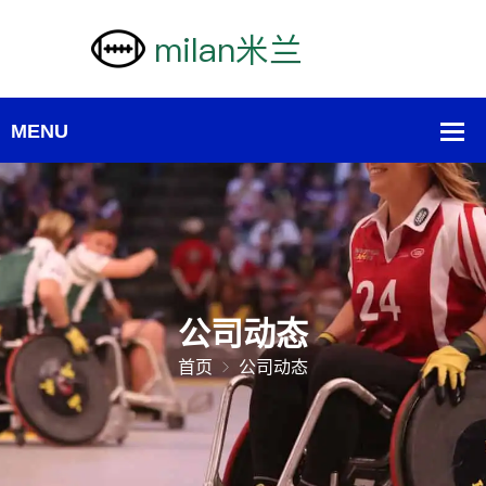
公司动态
首页
公司动态