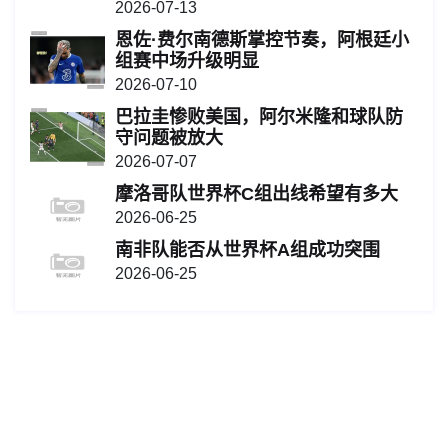
2026-07-13
恩佐·费尔南德斯掌控节奏，阿根廷小
组赛中场升级明显
2026-07-10
巴拉圭惨败美国，阿尔米隆和球队防
守问题被放大
2026-07-07
摩洛哥队世界杯C组出线希望有多大
2026-06-25
南非队能否从世界杯A组成功突围
2026-06-25