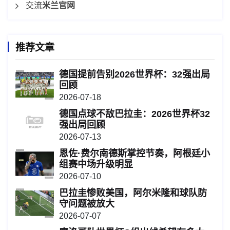
交流
米兰官网
推荐文章
德国提前告别2026世界杯：32强出局
回顾
2026-07-18
德国点球不敌巴拉圭：2026世界杯32
强出局回顾
2026-07-13
恩佐·费尔南德斯掌控节奏，阿根廷小
组赛中场升级明显
2026-07-10
巴拉圭惨败美国，阿尔米隆和球队防
守问题被放大
2026-07-07