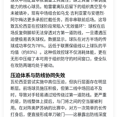
球队中场配置本就偏重工兵属性，缺乏具备节奏调度
能力的核心球员。帕雷霍离队后留下的组织真空至今
未被填补，现有中场组合如乌戈·吉利亚蒙与安德烈·
阿尔梅达更多承担拦截任务，而非串联前后场。这导
致瓦伦西亚在控球阶段常陷入“无效循环”：球权在后
场反复倒脚却无法穿透对方第一道防线，一旦遭遇压
迫便极易丢失球权。数据显示，球队在对方半场的传
球成功率仅为78%，远低于联赛保级线以上球队的平
均值（约83%）。这种低效控球不仅消耗体能，更在
无形中压缩了本可用于组织防守的时间窗口，使全队
在攻防两端均处于被动。
压迫体系与防线协同失效
瓦伦西亚尝试实施中高位压迫，但执行层面存在明显
断层。前场球员施压积极，但第二线中场回追不及
时，导致对手轻易通过短传绕过第一道防线。更严重
的是，防线整体上提后，与门将之间的空当屡被利
用。在对阵奥萨苏纳的比赛中，对方一次简单的长传
打身后，便直接形成单刀破门——这暴露出防线深度