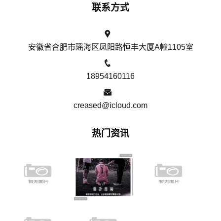
联系方式
安徽省合肥市瑶海区凤阳路恒丰大厦A幢1105室
18954160116
creased@icloud.com
热门资讯