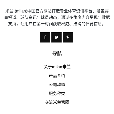
米兰·(milan)中国官方网站打造专业体育资讯平台，涵盖赛
事报道、球队资讯与球员动态，通过多角度内容呈现与数据
支持，让用户在第一时间获取权威、准确的体育信息。
导航
关于
milan米兰
产品介绍
公司动态
服务种类
交流
米兰官网