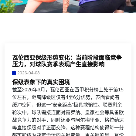
瓦伦西亚保级形势变化：当前阶段面临竞争
压力，对球队赛季表现产生直接影响
2026-04-08
保级表象下的真实困境
截至2026年3月，瓦伦西亚在西甲积分榜上处于第15
位左右，距离降级区仅有4至6分优势，表面看尚有
缓冲空间，但这一“安全距离”极具欺骗性。联赛剩余
轮次中，球队需接连面对赫罗纳、皇家社会等具备欧
战竞争力的对手，同时还要与阿尔梅里亚、格拉纳达
等直接保级对手正面交锋。这种赛程结构使得每一分
都可能成为决定命运的关键变量。更关键的是，瓦伦