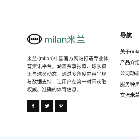
导航
关于
mi
米兰·(milan)中国官方网站打造专业体
产品介
育资讯平台，涵盖赛事报道、球队资
公司动
讯与球员动态，通过多角度内容呈现
与数据支持，让用户在第一时间获取
服务种
权威、准确的体育信息。
交流
米