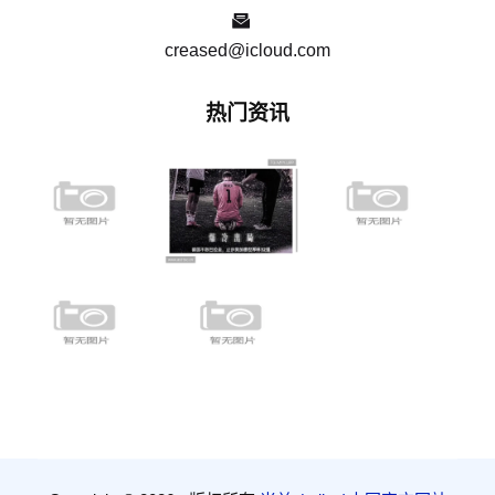
creased@icloud.com
热门资讯