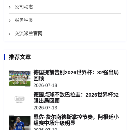
公司动态
服务种类
交流
米兰官网
推荐文章
德国提前告别2026世界杯：32强出局
回顾
2026-07-18
德国点球不敌巴拉圭：2026世界杯32
强出局回顾
2026-07-13
恩佐·费尔南德斯掌控节奏，阿根廷小
组赛中场升级明显