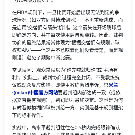
（NBA部分情况）。
在FIBA规则下，一旦比赛开始后出现无法判定的争
球情况（如双方同时持球倒地），不再重新跳球，而
是启用“交替拥有箭头”机制。这个箭头在开场跳球后
即确定方向，并在每次使用后自动翻转。因此，裁判
协商的最终结果常常体现为“根据交替拥有规则，球
权归A队”——但这并不意味着他们没看清楚，而是规
则设计避免了频繁中断比赛。
常见误区：观众常误以为“谁先喊就归谁”或“主场有
利”。实际上，裁判协商过程完全封闭，不受教练抗
议或观众反应影响。即使主教练激烈申诉，只
米兰
·(milan)中国官方网站
要裁判组内部达成一致（或依
据交替拥有规则），判罚即为最终决定。这也是为何
有时看似模糊的球权判给一方，实则是基于规则框架
下的标准操作。
实战中，高水平裁判组往往在0.5秒内完成眼神确认