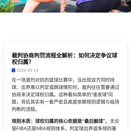
裁判协商判罚流程全解析：如何决定争议球
权归属？
2026-05-14
在一场激烈对抗的篮球比赛中，当出现双方同时持
球、出界难以判定或跳球情形时，裁判往往需要通过
协商来决定球权归属。这种看似简单的“谁发球”问
题，背后其实有一套严密且高度依赖规则逻辑与临场
判断的流程。
规则本质：球权归属的核心依据是“最后触球”
。无论
是FIBA还是NBA规则体系，判定球出界或争球的基