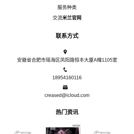
服务种类
交流
米兰官网
联系方式
安徽省合肥市瑶海区凤阳路恒丰大厦A幢1105室
18954160116
creased@icloud.com
热门资讯