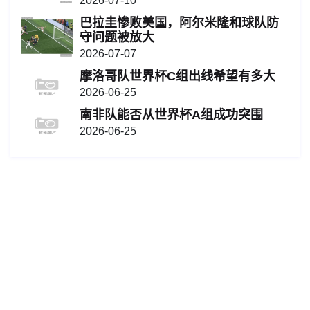
2026-07-10
巴拉圭惨败美国，阿尔米隆和球队防
守问题被放大
2026-07-07
摩洛哥队世界杯C组出线希望有多大
2026-06-25
南非队能否从世界杯A组成功突围
2026-06-25